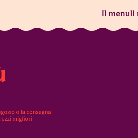
Il menu
Il
ù
negozio o la consegna
ezzi migliori.