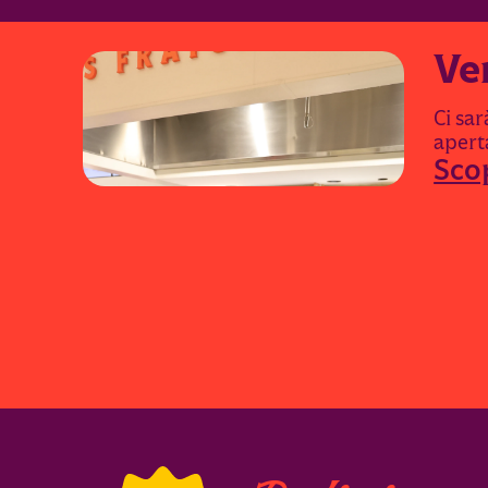
Ve
Ci sa
aperta
Scop