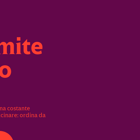
mite
o
na costante
ucinare: ordina da