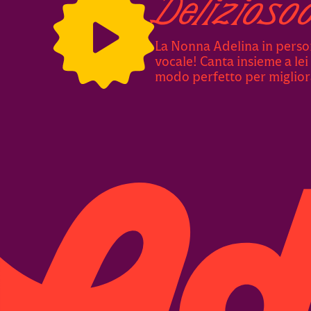
Delizioso
La Nonna Adelina in person
vocale! Canta insieme a lei
modo perfetto per miglior