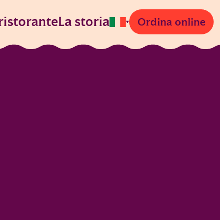
 ristorante
La storia
Ordina online