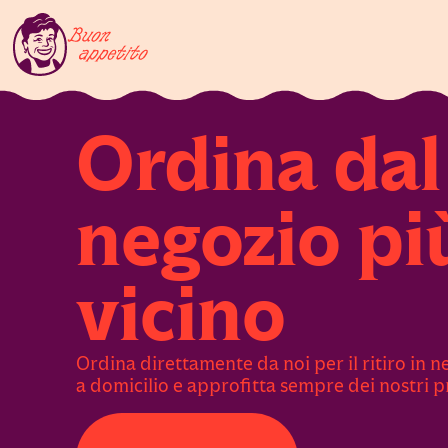
Ordina dal
negozio pi
vicino
Ordina direttamente da noi per il ritiro in 
a domicilio e approfitta sempre dei nostri pr